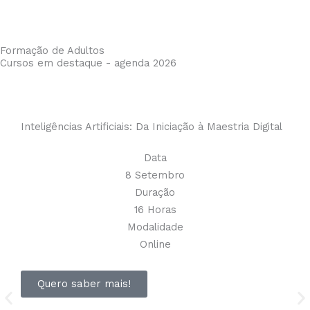
Formação de Adultos
Cursos em destaque - agenda 2026
Inteligências Artificiais: Da Iniciação à Maestria Digital
Data
8 Setembro
Duração
16 Horas
Modalidade
Online
Quero saber mais!
For
Inic