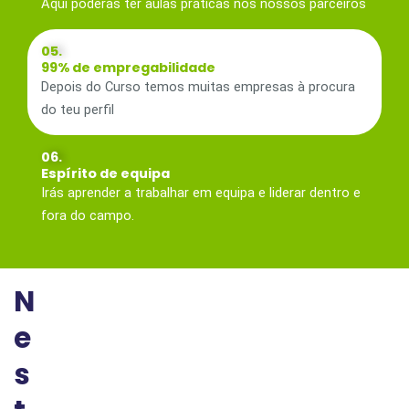
Aqui poderás ter aulas práticas nos nossos parceiros
05.
99% de empregabilidade
Depois do Curso temos muitas empresas à procura
do teu perfil
06.
Espírito de equipa
Irás aprender a trabalhar em equipa e liderar dentro e
fora do campo.
N
e
s