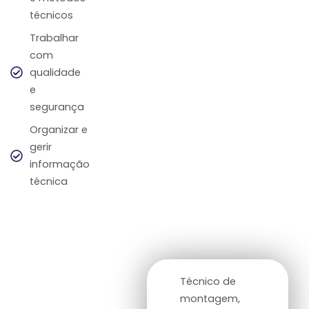
técnicos
Trabalhar
com
qualidade
e
segurança
Organizar e
gerir
informação
técnica
Saídas Profissionais
Técnico de
No futuro poderás
montagem,
trabalhar como: