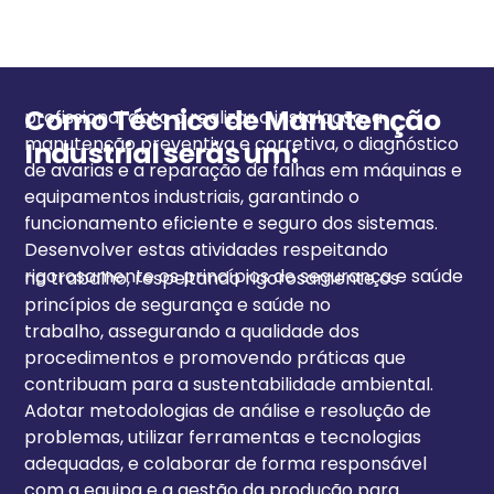
Como Técnico de Manutenção
profissional apto a realizar a instalação, a
manutenção preventiva e corretiva, o diagnóstico
Industrial serás um:
de avarias e a reparação de falhas em máquinas e
equipamentos industriais, garantindo o
funcionamento eficiente e seguro dos sistemas.
Desenvolver estas atividades respeitando
rigorosamente os princípios de segurança e saúde
no trabalho, respeitando rigorosamente os
princípios de segurança e saúde no
trabalho,
assegurando a qualidade dos
procedimentos e promovendo práticas que
contribuam para a sustentabilidade ambiental.
Adotar metodologias de análise e resolução de
problemas, utilizar ferramentas e tecnologias
adequadas, e colaborar de forma responsável
com a equipa e a gestão da produção para