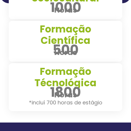
1000
Horas
Formação
Científica
500
Horas
Formação
Técnológica
1800
Horas
*incluí 700 horas de estágio