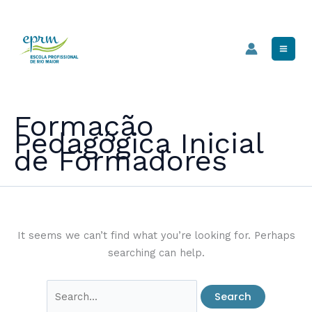
Skip
Mai
to
Men
content
Formação
Pedagógica Inicial
de Formadores
It seems we can’t find what you’re looking for. Perhaps
searching can help.
Search
for: