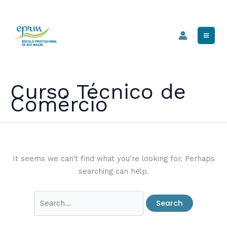
Skip
Mai
to
Men
content
Curso Técnico de
Comércio
It seems we can’t find what you’re looking for. Perhaps
searching can help.
Search
for: