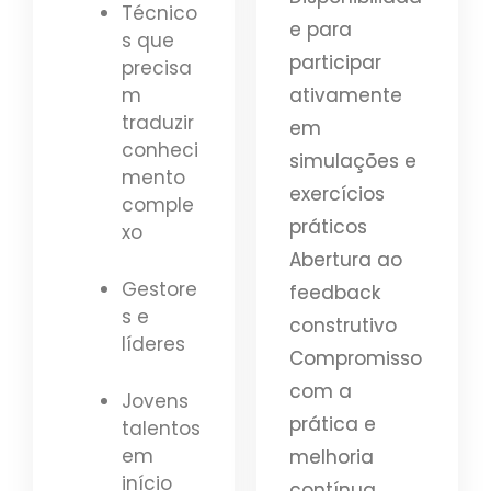
Técnico
e para
s que
participar
precisa
ativamente
m
traduzir
em
conheci
simulações e
mento
exercícios
comple
práticos
xo
Abertura ao
Gestore
feedback
s e
construtivo
líderes
Compromisso
com a
Jovens
prática e
talentos
em
melhoria
início
contínua