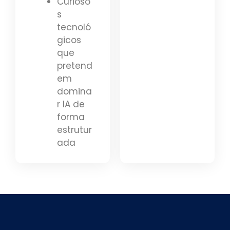
Curioso
s
tecnoló
gicos
que
pretend
em
domina
r IA de
forma
estrutur
ada