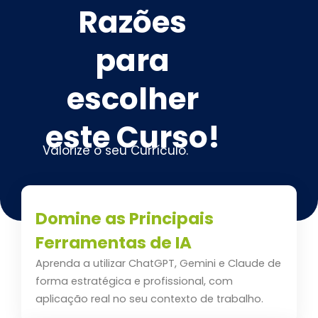
Razões
para
escolher
este Curso!
Valorize o seu Currículo.
Domine as Principais
Ferramentas de IA
Aprenda a utilizar ChatGPT, Gemini e Claude de
forma estratégica e profissional, com
aplicação real no seu contexto de trabalho.