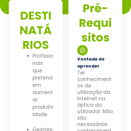
Pré-
DESTI
Requi
NATÁ
sitos
RIOS
Profissio
Vontade de
nais
aprender
que
Ter
pretend
conheciment
em
os de
utilização da
aument
internet na
ar
óptica do
produtiv
utilizador. Não
idade
são
necessários
Gestore
conheciment