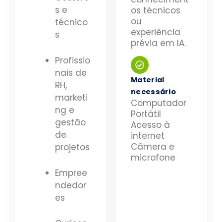
s e
os técnicos
ou
técnico
experiência
s
prévia em IA.
Profissio
nais de
Material
RH,
necessário
marketi
Computador
ng e
Portátil
gestão
Acesso à
de
internet
Câmera e
projetos
microfone
Empree
ndedor
es