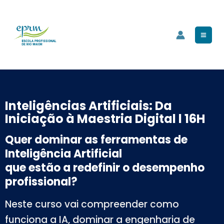
Skip
Mai
to
Men
content
Inteligências Artificiais: Da
Iniciação à Maestria Digital l 16H
Quer dominar as ferramentas de
Inteligência Artificial
que estão a redefinir o desempenho
profissional?
Neste curso vai compreender como
funciona a IA, dominar a engenharia de