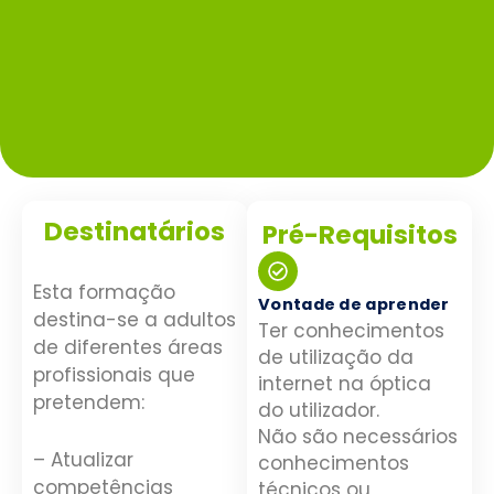
Destinatários
Pré-Requisitos
Esta formação
Vontade de aprender
destina-se a adultos
Ter conhecimentos
de diferentes áreas
de utilização da
profissionais que
internet na óptica
pretendem:
do utilizador.
Não são necessários
– Atualizar
conhecimentos
competências
técnicos ou