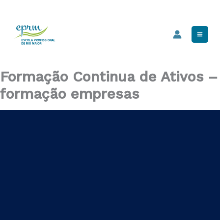
Skip
Mai
to
Men
content
Formação Continua de Ativos –
formação empresas