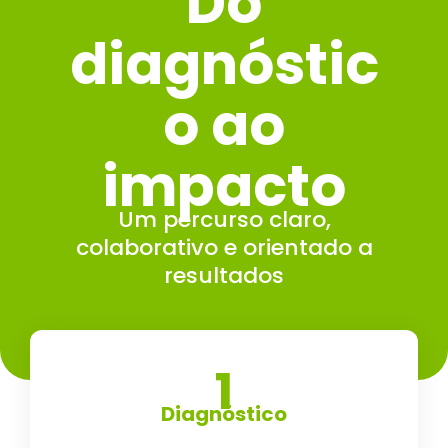
Do
diagnóstic
o ao
impacto
Um percurso claro,
colaborativo e orientado a
resultados
1
Diagnóstico