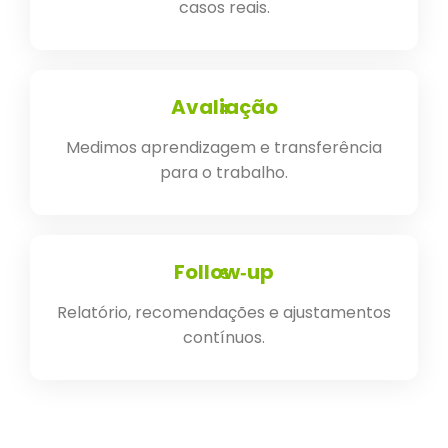
casos reais.
Avaliação
4
Medimos aprendizagem e transferência
para o trabalho.
Follow‑up
5
Relatório, recomendações e ajustamentos
contínuos.