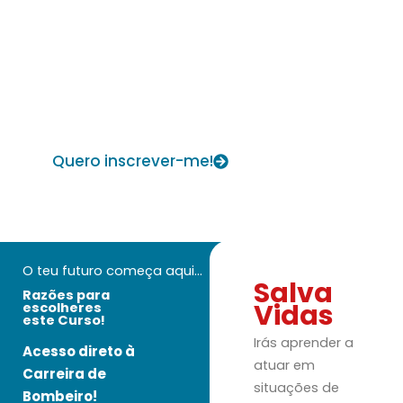
de intervenção, com recurso a meios técnicos
individuais e coletivos específicos e aplicação de
técnicas e normas operacionais, bem como participar
em atividades de prevenção, sensibilização e outras
no âmbito da proteção civil preventiva, de acordo
com a legislação aplicável.
Quero inscrever-me!
O teu futuro começa aqui...
Salva
Razões para
Vidas
escolheres
este Curso!
Irás aprender a
Acesso direto à
atuar em
Carreira de
situações de
Bombeiro!