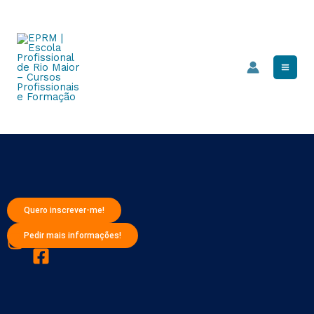
Skip
Mai
to
Men
content
Quero inscrever-me!
Pedir mais informações!