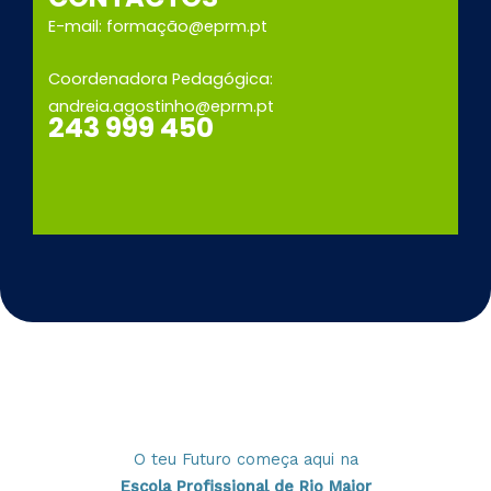
E-mail: formação@eprm.pt
Coordenadora Pedagógica:
andreia.agostinho@eprm.pt
243 999 450
O teu Futuro começa aqui na
Escola Profissional de Rio Maior