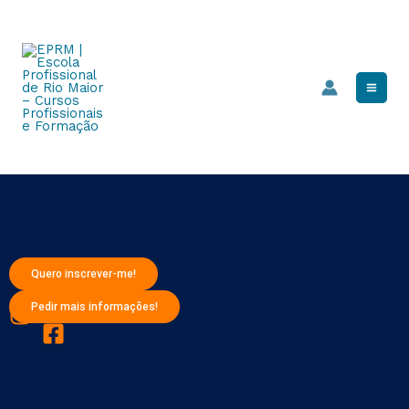
Skip
Mai
to
Men
content
Quero inscrever-me!
Pedir mais informações!